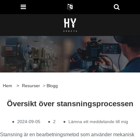
Hem
>
Resurser
>
Blogg
Översikt över stansningsprocessen
●
2024-09-05
●
2
●
Lämna ett meddelande till mig
Stansning är en bearbetningsmetod som använder mekanisk