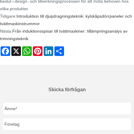
beslut i design- och tillverkningsprocessen för att möta behoven hos
olika produkter.
Tidigare:
Introduktion till djupdragningsteknik: kylskåpsdörrpaneler och
tvättmaskinstrummor
Nästa:
Från induktionsspisar till tvättmaskiner: tillämpningsanalys av
trimningsteknik
Facebook
X
WhatsApp
Pinterest
LinkedIn
Share
Skicka förfrågan